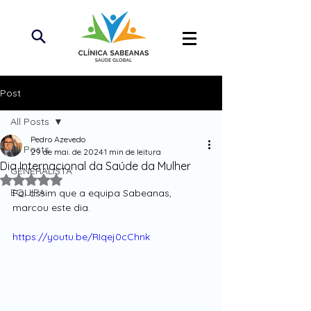
Post
All Posts
Pedro Azevedo
All Posts
29 de mai. de 2024
1 min de leitura
Dia Internacional da Saúde da Mulher
GENERALISTA
Avaliado com NaN de 5 estrelas.
EQUIPA
Foi assim que a equipa Sabeanas, 
marcou este dia.
https://youtu.be/RIqej0cChnk