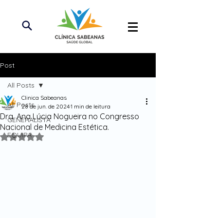
Post
All Posts
Clinica Sabeanas
All Posts
28 de jun. de 2024
1 min de leitura
Dra. Ana Lúcia Nogueira no Congresso
GENERALISTA
Nacional de Medicina Estética.
EQUIPA
Avaliado com NaN de 5 estrelas.