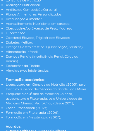
Consultas de Nutrição
Avaliação Nutricional
Análise da Composição Corporal
Planos Alimentares Personalizados
Reeducação Alimentar
Aconselhamento Nutricional em caso de:
Obesidade e/ou Excesso de Peso, Magreza
Hipertensão
Colesterol Elevado, Triglicéridos Elevados
Diabetes Mellitus
Doenças Gastrointestinais (Obstipação, Gastrite)
Alimentação Infantil
Doenças Renais (Insuficiência Renal, Cálculos
Renais)
Disfunções da Tiróide
Alergias e/ou Intolerâncias
Formação académica:
Licenciatura em Ciências da Nutrição (2005), pelo
Instituto Superior de Ciências da Saúde Egas Moniz;
Frequência do 4º ano de Medicina Chinesa,
acupunctura e Fitoterapia, pela Universidade de
Medicina Chinesa Pedro Choy (desde 2011);
Coach Profissional (2012);
Formação em Fitoterapia (2006);
Formação em Mesoterapia (2007);
Acordos: