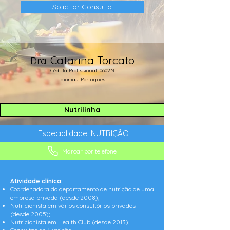
Solicitar Consulta
Catarina Torcato
Dra.
Cédula Profissional: 0602N
Idiomas: Português
Nutrilinha
Especialidade: NUTRIÇÃO
Marcar por telefone
Atividade clínica:
Coordenadora do departamento de nutrição de uma
empresa privada (desde 2008);
Nutricionista em vários consultórios privados
(desde 2005);
Nutricionista em Health Club (desde 2013);