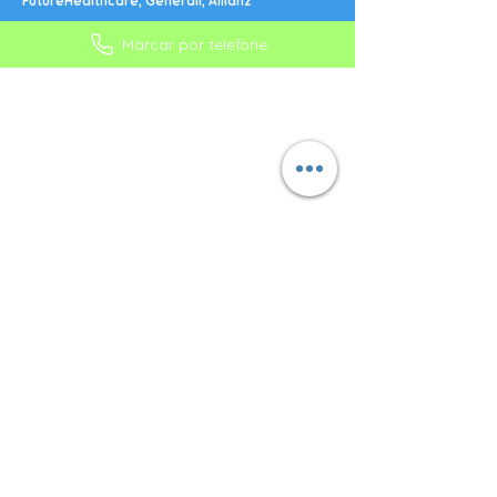
FutureHealthcare; Generali; Allianz
Marcar por telefone
MORADA:
CLÍNICA SABEANAS
Praça do Junqueiro, nº4 R/C DTO
2775-615 Carcavelos
Cascais, Portugal
CONTATOS
TELEFONES:
+351 218 025 501*
+351 929 144 622**
+351 939 318 225**
* Chamada para a
rede fixa nacional
(Custo da chamada - consulte a sua operadora)** Chamada para a rede
móvel nacional
(Custo da chamada - consulte a sua operadora)
POLÍTICA DE PRIVACIDADE
|
LIVRO DE RECLAMAÇÕES
E-MAIL:
geral@clinicasabeanas.com
FORMULÁRIO DE SUBSCRIÇÃO