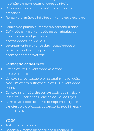
nutrição e o bem-estar a todos os níveis
Desenvolvimento da consciência corporal e
emocional
Re-estruturação de hábitos alimentares e estilo de
vida
Criação de planos alimentares personalizados
Definição e implementação de estratégias de
acordo com os objectivos e
necessidades
individuais
Levantamento e análise das necessidades e
carências individuais para um
acompanhamento
eficaz
Formação académica
Licenciatura Universidade Atlântica -
2013
Atlântica
Curso de atualização profissional em avaliação
bioquímica em nutrição clínica I - Universidade
Moniz
Curso de nutrição, desporto e actividade física -
Instituto Superior de Ciências da Saúde Egas
Curso avançado de nutrição, suplementação e
dietoterapia aplicados ao desporto e ao fitness -
EasyHealth
YOGA
Auto- conhecimento
Desenvolvimento de consciência corporal e