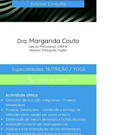
Solicitar Consulta
Margarida Couto
Dra.
Cédula Profissional: 2344 N
Idiomas: Português, Inglês
Especialidades: NUTRIÇÃO / YOGA
Marcar por telefone
Actividade clínica
Consultas de nutrição integrativa - Projecto
takeatclean
Projecto Takeatclean - Confecção e entrega de
refeições plant-based por conta própria
Elaboração de menus semanais e fichas técnicas
Avaliação corporal por bioimpedância
Análise e interpretação de rótulos alimentares
Consciencialização das áreas que impactam a