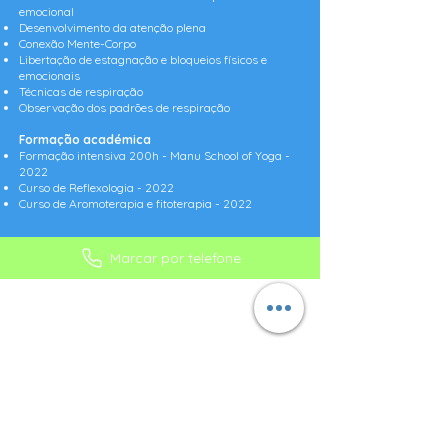
emocional
Desenvolvimento da atenção plena
Conexão Mente-Corpo
Libertação de estagnação e bloqueios físicos e
emocionais
Técnicas de respiração
Observação dos padrões de respiração
Formação académica
Formação intensiva 200h - Manu School of Yoga -
2022
Curso de Reflexologia - 2022
Curso de Aromoterapia e fitoterapia - 2022
Marcar por telefone
MORADA:
CLÍNICA SABEANAS
Praça do Junqueiro, nº4 R/C DTO
2775-615 Carcavelos
Cascais, Portugal
CONTATOS
TELEFONES:
+351 218 025 501*