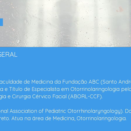
 GERAL
aculdade de Medicina da Fundação ABC (Santo André
a e Título de Especialista em Otorrinolaringologia pe
ogia e Cirurgia Cérvico Facial (ABORL-CCF).
al Association of Pediatric Otorrhinolaryngology). 
eto. Atua na área de Medicina, Otorrinolaringologia.