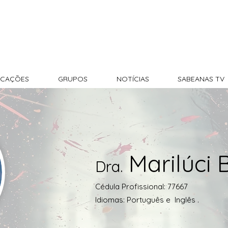
CAÇÕES
GRUPOS
NOTÍCIAS
SABEANAS TV
Marilúci 
Dra.
Cédula Profissional: 77667
Idiomas: Português e Inglês .