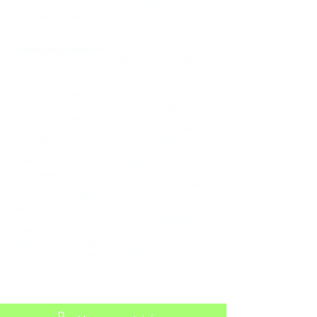
particularmente nas valências de Ecografia
Ginecológica, Laparoscopia e Histeroscopia, e
Consulta de Apoio à Fertilidade.
Formação académica:
1990 - Ingresso na Faculdade de Ciências Médicas
da Universidade Nova de Lisboa, com a
classificação de 17,4 valores.
1990-1996
- Frequência e conclusão da
licenciatura em Medicina na Faculdade de Ciências
Médicas da Universidade.
2010-2017
- Frequência e conclusão do Internato de
Formação Específica em Ginecologia/Obstetrícia,
no Hospital Prof. Doutor Fernando Fonseca, EPE
(HFF), com realização de estágios de formação na
Maternidade Dr Alfredo da Costa (MAC – estágio de
Ecografia Ginecológica, orientado pelo Dr. Duarte
Rosa) e Hospital Beatriz Ângelo (estágio de 6
meses - Laparoscopia e Histeroscopia, orientado
pela Dra Fátima Faustino, e de Uroginecologia,
orientado pela Dra Amália Martins); serviço de
urgência de Ginecologia/Obstetrícia no HFF, MAC,
Hospital Beatriz Angelo e Hospital Garcia de Orta,
EPE.