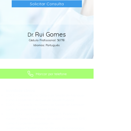
Solicitar Consulta
Rui Gomes
Dr.
Cédula Profissional: 36778
Idiomas: Português
Especialidade: GINECOLOGIA E OBSTETRÍCIA
Marcar por telefone
Atividade clínica:
2003 - Colocação no Centro de Saúde de Alenquer,
como Assistente Eventual de Saúde Pública.
2005 - Colocação no Centro de Saúde de Alenquer,
como Assistente de Saúde Pública.
2017-2019
: Colocação no Hospital S. Francisco
Xavier (Centro Hospitalar de Lisboa Ocidental, EPE),
como Assistente Hospitalar de
Ginecologia/Obstetrícia, no Serviço de Ginecologia,