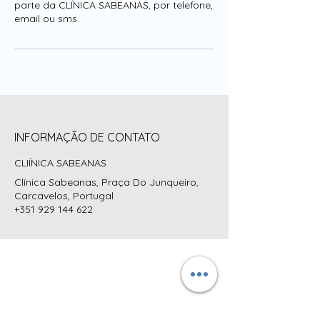
parte da CLÍNICA SABEANAS, por telefone,
email ou sms.
INFORMAÇÃO DE CONTATO
CLIÍNICA SABEANAS
Clínica Sabeanas, Praça Do Junqueiro,
Carcavelos, Portugal
+351 929 144 622
ADDRESS:
CLÍNICA SABEANAS
Praça do Junqueiro, nº4 R/C DTO
2775-615 Carcavelos
Cascais, Portugal