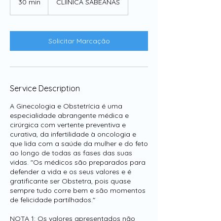
30 min
3
CLIÍNICA SABEANAS
0
m
i
n
Solicitar Marcação
Service Description
A Ginecologia e Obstetrícia é uma
especialidade abrangente médica e
cirúrgica com vertente preventiva e
curativa, da infertilidade à oncologia e
que lida com a saúde da mulher e do feto
ao longo de todas as fases das suas
vidas. "Os médicos são preparados para
defender a vida e os seus valores e é
gratificante ser Obstetra, pois quase
sempre tudo corre bem e são momentos
de felicidade partilhados."
NOTA 1: Os valores apresentados não