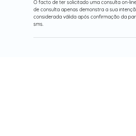
O facto de ter solicitado uma consulta on-lin
de consulta apenas demonstra a sua intençã
considerada válida após confirmação da part
sms.
MORADA:
CLÍNICA SABEANAS
Praça do Junqueiro, nº4 R/C DTO
2775-615 Carcavelos
Cascais, Portugal
CONTATOS
TELEFONES: