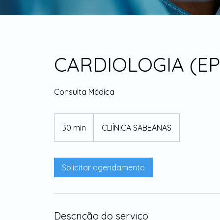
CARDIOLOGIA (EP
Consulta Médica
30 min
3
CLIÍNICA SABEANAS
0
m
i
Solicitar agendamento
n
Descrição do serviço