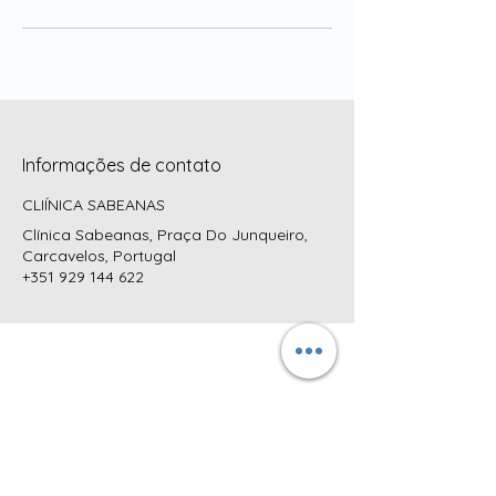
Informações de contato
CLIÍNICA SABEANAS
Clínica Sabeanas, Praça Do Junqueiro,
Carcavelos, Portugal
+351 929 144 622
MORADA:
CLÍNICA SABEANAS
Praça do Junqueiro, nº4 R/C DTO
2775-615 Carcavelos
Cascais, Portugal
CONTATOS
TELEFONES: