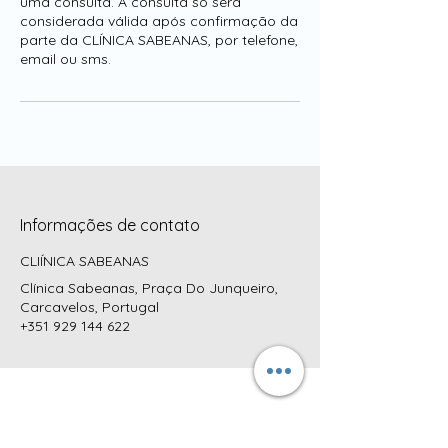
uma consulta. A consulta só será
considerada válida após confirmação da
parte da CLÍNICA SABEANAS, por telefone,
email ou sms.
Informações de contato
CLIÍNICA SABEANAS
Clínica Sabeanas, Praça Do Junqueiro,
Carcavelos, Portugal
+351 929 144 622
MORADA:
CLÍNICA SABEANAS
Praça do Junqueiro, nº4 R/C DTO
2775-615 Carcavelos