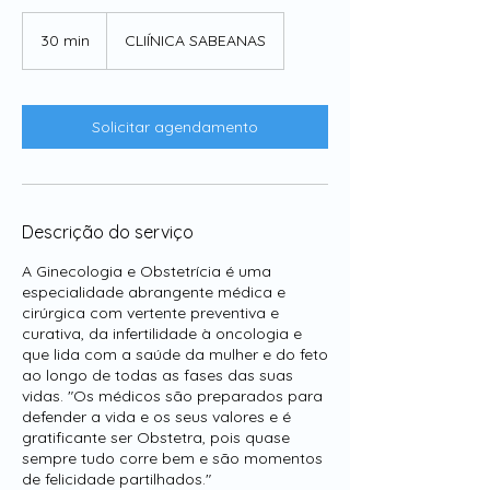
30 min
3
CLIÍNICA SABEANAS
0
m
i
n
Solicitar agendamento
Descrição do serviço
A Ginecologia e Obstetrícia é uma
especialidade abrangente médica e
cirúrgica com vertente preventiva e
curativa, da infertilidade à oncologia e
que lida com a saúde da mulher e do feto
ao longo de todas as fases das suas
vidas. "Os médicos são preparados para
defender a vida e os seus valores e é
gratificante ser Obstetra, pois quase
sempre tudo corre bem e são momentos
de felicidade partilhados."