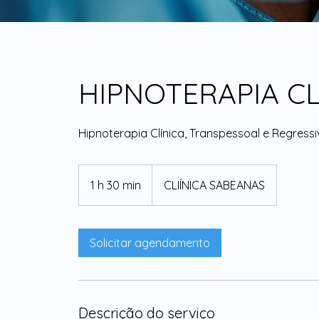
HIPNOTERAPIA CL
Hipnoterapia Clínica, Transpessoal e Regress
1 h 30 min
1
CLIÍNICA SABEANAS
3
0
m
Solicitar agendamento
i
n
Descrição do serviço