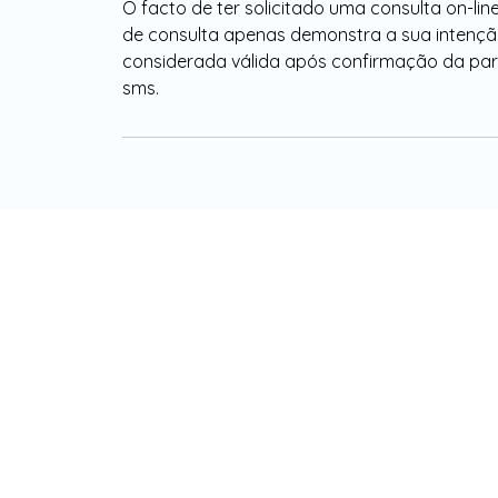
O facto de ter solicitado uma consulta on-lin
de consulta apenas demonstra a sua intençã
considerada válida após confirmação da part
sms.
MORADA:
CLÍNICA SABEANAS
Praça do Junqueiro, nº4 R/C DTO
2775-615 Carcavelos
Cascais, Portugal
CONTATOS
TELEFONES: