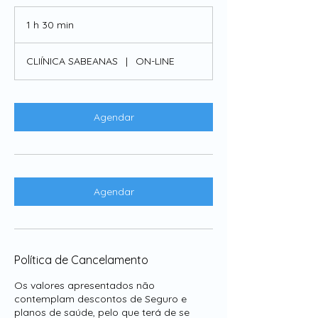
1 h 30 min
1
3
0
CLIÍNICA SABEANAS
|
ON-LINE
m
i
n
Agendar
Agendar
Política de Cancelamento
Os valores apresentados não
contemplam descontos de Seguro e
planos de saúde, pelo que terá de se