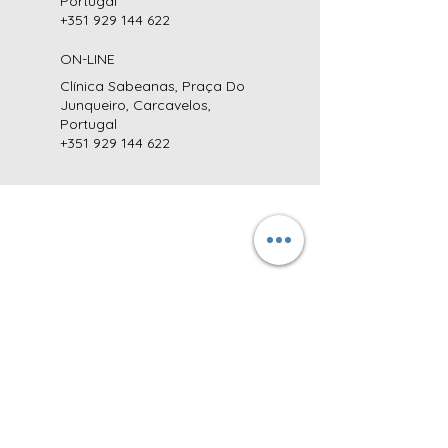
Portugal
+351 929 144 622
ON-LINE
Clínica Sabeanas, Praça Do
Junqueiro, Carcavelos,
Portugal
+351 929 144 622
MORADA:
CLÍNICA SABEANAS
Praça do Junqueiro, nº4 R/C DTO
2775-615 Carcavelos
Cascais, Portugal
CONTATOS
TELEFONES:
+351 218 025 501*
+351 929 144 622**
+351 939 318 225**
* Chamada para a
rede fixa nacional
(Custo da chamada - consulte a sua operadora)** Chamada para a rede
móvel nacional
(Custo da chamada - consulte a sua operadora)