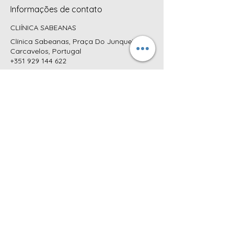
Informações de contato
CLIÍNICA SABEANAS
Clínica Sabeanas, Praça Do Junqueiro,
Carcavelos, Portugal
+351 929 144 622
MORADA:
CLÍNICA SABEANAS
Praça do Junqueiro, nº4 R/C DTO
2775-615 Carcavelos
Cascais, Portugal
CONTATOS
TELEFONES:
+351 218 025 501*
+351 929 144 622**
+351 939 318 225**
* Chamada para a
rede fixa nacional
(Custo da chamada - consulte a sua operadora)** Chamada para a rede
móvel nacional
(Custo da chamada - consulte a sua operadora)
POLÍTICA DE PRIVACIDADE
|
LIVRO DE RECLAMAÇÕES