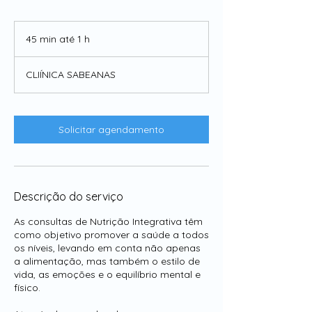
45 min até 1 h
4
5
m
CLIÍNICA SABEANAS
i
n
a
t
Solicitar agendamento
é
1
Descrição do serviço
As consultas de Nutrição Integrativa têm
como objetivo promover a saúde a todos
os níveis, levando em conta não apenas
a alimentação, mas também o estilo de
vida, as emoções e o equilíbrio mental e
físico.