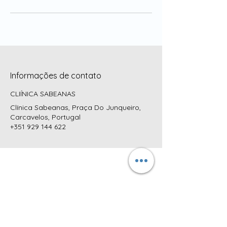
Informações de contato
CLIÍNICA SABEANAS
Clínica Sabeanas, Praça Do Junqueiro,
Carcavelos, Portugal
+351 929 144 622
MORADA:
CLÍNICA SABEANAS
Praça do Junqueiro, nº4 R/C DTO
2775-615 Carcavelos
Cascais, Portugal
CONTATOS
TELEFONES: