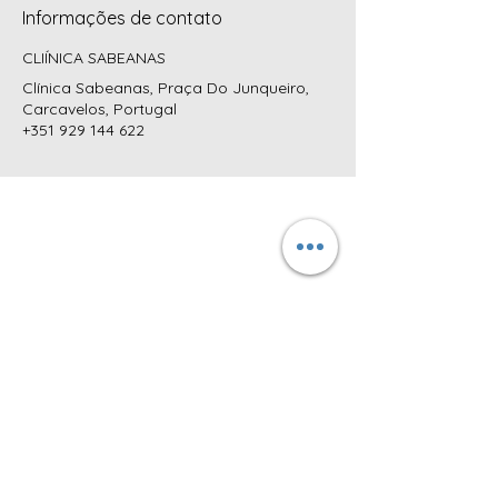
Informações de contato
CLIÍNICA SABEANAS
Clínica Sabeanas, Praça Do Junqueiro,
Carcavelos, Portugal
+351 929 144 622
MORADA:
CLÍNICA SABEANAS
Praça do Junqueiro, nº4 R/C DTO
2775-615 Carcavelos
Cascais, Portugal
CONTATOS
TELEFONES:
+351 218 025 501*
+351 929 144 622**
+351 939 318 225**
* Chamada para a
rede fixa nacional
(Custo da chamada - consulte a sua operadora)** Chamada para a rede
móvel nacional
(Custo da chamada - consulte a sua operadora)
POLÍTICA DE PRIVACIDADE
|
LIVRO DE RECLAMAÇÕES