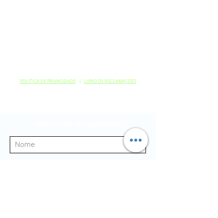
CONTATOS
TELEFONES:
+351 218 025 501*
+351 929 144 622**
+351 939 318 225**
* Chamada para a
rede fixa nacional
(Custo da chamada - consulte a sua operadora)** Chamada para a rede
móvel nacional
(Custo da chamada - consulte a sua operadora)
POLÍTICA DE PRIVACIDADE
|
LIVRO DE RECLAMAÇÕES
E-MAIL:
geral@clinicasabeanas.com
FORMULÁRIO DE SUBSCRIÇÃO