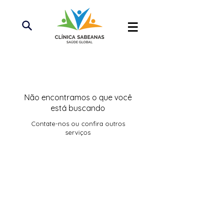
Não encontramos o que você
está buscando
Contate-nos ou confira outros
serviços
MORADA:
CLÍNICA SABEANAS
Praça do Junqueiro, nº4 R/C DTO
2775-615 Carcavelos
Cascais, Portugal