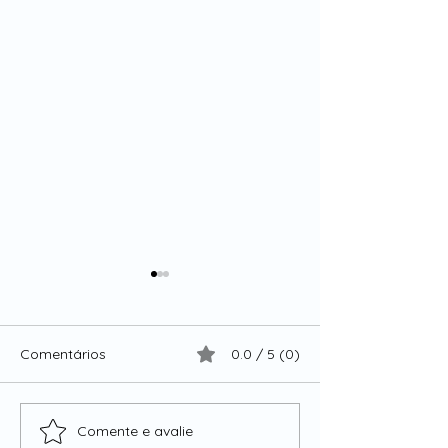
Comentários
0.0 / 5 (0)
MENOPAUSA
Comente e avalie
Rethinking Medi