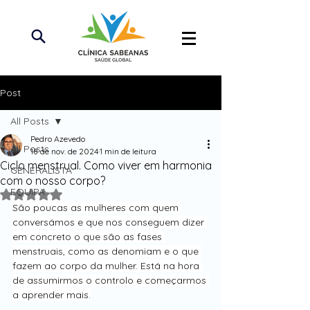
Post
All Posts
Pedro Azevedo
All Posts
18 de nov. de 2024
1 min de leitura
Ciclo menstrual. Como viver em harmonia
GENERALISTA
com o nosso corpo?
EQUIPA
Avaliado com NaN de 5 estrelas.
São poucas as mulheres com quem 
conversámos e que nos conseguem dizer 
em concreto o que são as fases 
menstruais, como as denomiam e o que 
fazem ao corpo da mulher. Está na hora 
de assumirmos o controlo e começarmos 
a aprender mais.