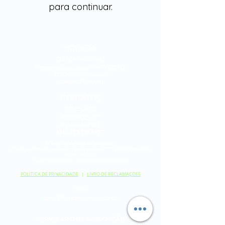
para continuar.
MORADA:
CLÍNICA SABEANAS
Praça do Junqueiro, nº4 R/C DTO
2775-615 Carcavelos
Cascais, Portugal
CONTATOS
TELEFONES:
+351 218 025 501*
+351 929 144 622**
+351 939 318 225**
* Chamada para a
rede fixa nacional
(Custo da chamada - consulte a sua operadora)** Chamada para a rede
móvel nacional
(Custo da chamada - consulte a sua operadora)
POLÍTICA DE PRIVACIDADE
|
LIVRO DE RECLAMAÇÕES
E-MAIL:
geral@clinicasabeanas.com
FORMULÁRIO DE SUBSCRIÇÃO