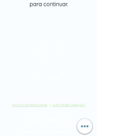
para continuar.
MORADA:
CLÍNICA SABEANAS
Praça do Junqueiro, nº4 R/C DTO
2775-615 Carcavelos
Cascais, Portugal
CONTATOS
TELEFONES:
+351 218 025 501*
+351 929 144 622**
+351 939 318 225**
* Chamada para a
rede fixa nacional
(Custo da chamada - consulte a sua operadora)** Chamada para a rede
móvel nacional
(Custo da chamada - consulte a sua operadora)
POLÍTICA DE PRIVACIDADE
|
LIVRO DE RECLAMAÇÕES
E-MAIL:
geral@clinicasabeanas.com
FORMULÁRIO DE SUBSCRIÇÃO